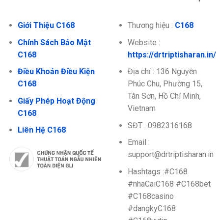
Giới Thiệu C168
Thương hiệu :
C168
Chính Sách Bảo Mật
Website :
C168
https://drtriptisharan.in/
Điều Khoản Điều Kiện
Địa chỉ : 136 Nguyễn
C168
Phúc Chu, Phường 15,
Tân Sơn, Hồ Chí Minh,
Giấy Phép Hoạt Động
Vietnam
C168
SĐT : 0982316168
Liên Hệ C168
Email :
support@drtriptisharan.in
Hashtags :#C168
#nhaCaiC168 #C168bet
#C168casino
#dangkyC168