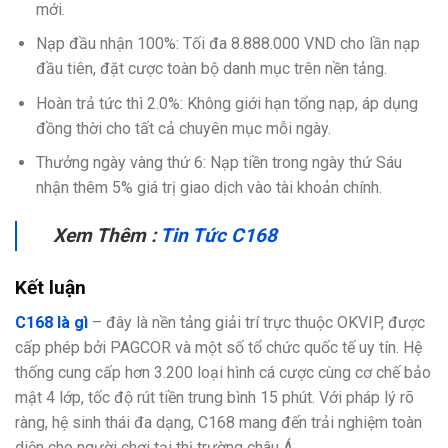
mới.
Nạp đầu nhận 100%: Tối đa 8.888.000 VND cho lần nạp
đầu tiên, đặt cược toàn bộ danh mục trên nền tảng.
Hoàn trả tức thì 2.0%: Không giới hạn tổng nạp, áp dụng
đồng thời cho tất cả chuyên mục mỗi ngày.
Thưởng ngày vàng thứ 6: Nạp tiền trong ngày thứ Sáu
nhận thêm 5% giá trị giao dịch vào tài khoản chính.
Xem Thêm :
Tin Tức C168
Kết luận
C168 là gì
– đây là nền tảng giải trí trực thuộc OKVIP, được
cấp phép bởi PAGCOR và một số tổ chức quốc tế uy tín. Hệ
thống cung cấp hơn 3.200 loại hình cá cược cùng cơ chế bảo
mật 4 lớp, tốc độ rút tiền trung bình 15 phút. Với pháp lý rõ
ràng, hệ sinh thái đa dạng, C168 mang đến trải nghiệm toàn
diện cho người chơi tại thị trường châu Á.