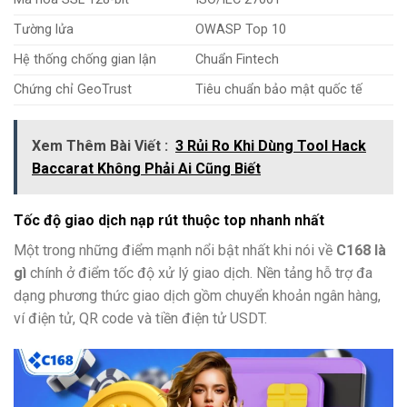
Tường lửa
OWASP Top 10
Hệ thống chống gian lận
Chuẩn Fintech
Chứng chỉ GeoTrust
Tiêu chuẩn bảo mật quốc tế
Xem Thêm Bài Viết :
3 Rủi Ro Khi Dùng Tool Hack
Baccarat Không Phải Ai Cũng Biết
Tốc độ giao dịch nạp rút thuộc top nhanh nhất
Một trong những điểm mạnh nổi bật nhất khi nói về
C168 là
gì
chính ở điểm tốc độ xử lý giao dịch. Nền tảng hỗ trợ đa
dạng phương thức giao dịch gồm chuyển khoản ngân hàng,
ví điện tử, QR code và tiền điện tử USDT.