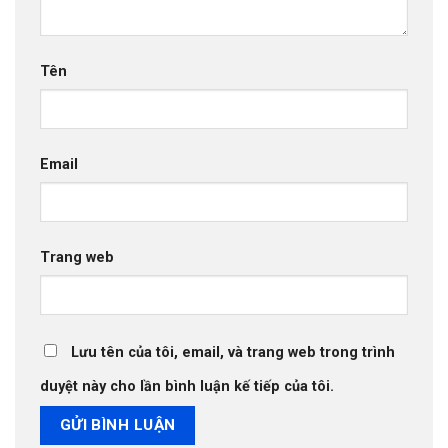
Tên
Email
Trang web
Lưu tên của tôi, email, và trang web trong trình
duyệt này cho lần bình luận kế tiếp của tôi.