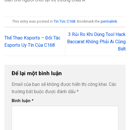
This entry was posted in
Tin Tức C168
. Bookmark the
permalink
.
3 Rủi Ro Khi Dùng Tool Hack
Thể Thao Ksports – Đối Tác
Baccarat Không Phải Ai Cũng
Esports Uy Tín Của C168
Biết
Để lại một bình luận
Email của bạn sẽ không được hiển thị công khai.
Các
trường bắt buộc được đánh dấu
*
Bình luận
*