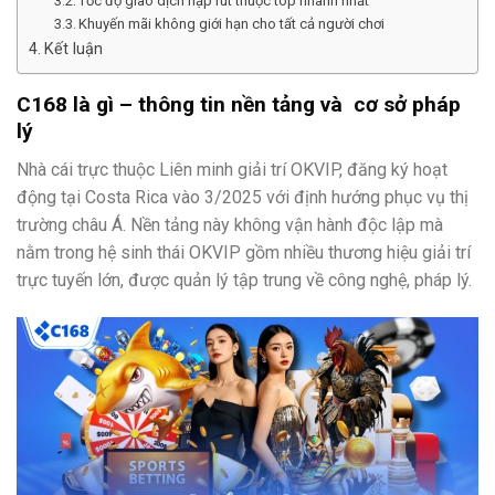
Tốc độ giao dịch nạp rút thuộc top nhanh nhất
Khuyến mãi không giới hạn cho tất cả người chơi
Kết luận
C168 là gì – thông tin nền tảng và cơ sở pháp
lý
Nhà cái trực thuộc Liên minh giải trí OKVIP, đăng ký hoạt
động tại Costa Rica vào 3/2025 với định hướng phục vụ thị
trường châu Á. Nền tảng này không vận hành độc lập mà
nằm trong hệ sinh thái OKVIP gồm nhiều thương hiệu giải trí
trực tuyến lớn, được quản lý tập trung về công nghệ, pháp lý.