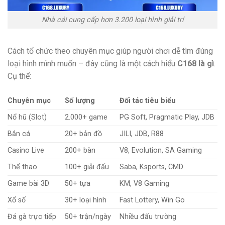
Nhà cái cung cấp hơn 3.200 loại hình giải trí
Cách tổ chức theo chuyên mục giúp người chơi dễ tìm đúng
loại hình mình muốn – đây cũng là một cách hiểu
C168 là gì
.
Cụ thể:
Chuyên mục
Số lượng
Đối tác tiêu biểu
Nổ hũ (Slot)
2.000+ game
PG Soft, Pragmatic Play, JDB
Bắn cá
20+ bản đồ
JILI, JDB, R88
Casino Live
200+ bàn
V8, Evolution, SA Gaming
Thể thao
100+ giải đấu
Saba, Ksports, CMD
Game bài 3D
50+ tựa
KM, V8 Gaming
Xổ số
30+ loại hình
Fast Lottery, Win Go
Đá gà trực tiếp
50+ trận/ngày
Nhiều đấu trường