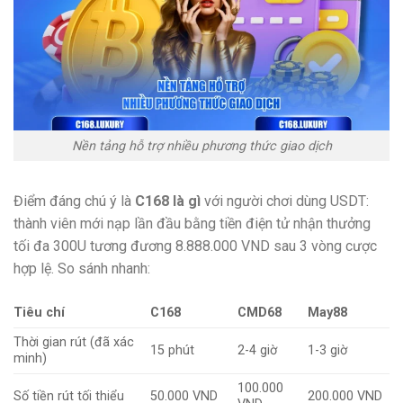
Nền tảng hỗ trợ nhiều phương thức giao dịch
Điểm đáng chú ý là
C168 là gì
với người chơi dùng USDT:
thành viên mới nạp lần đầu bằng tiền điện tử nhận thưởng
tối đa 300U tương đương 8.888.000 VND sau 3 vòng cược
hợp lệ. So sánh nhanh:
Tiêu chí
C168
CMD68
May88
Thời gian rút (đã xác
15 phút
2-4 giờ
1-3 giờ
minh)
100.000
Số tiền rút tối thiểu
50.000 VND
200.000 VND