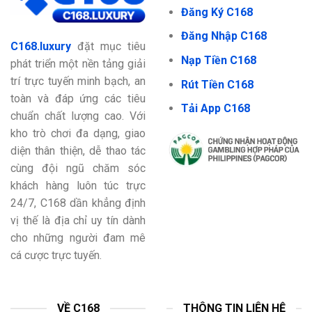
Đăng Ký C168
Đăng Nhập C168
C168.luxury
đặt mục tiêu
Nạp Tiền C168
phát triển một nền tảng giải
trí trực tuyến minh bạch, an
Rút Tiền C168
toàn và đáp ứng các tiêu
Tải App C168
chuẩn chất lượng cao. Với
kho trò chơi đa dạng, giao
diện thân thiện, dễ thao tác
cùng đội ngũ chăm sóc
khách hàng luôn túc trực
24/7, C168 dần khẳng định
vị thế là địa chỉ uy tín dành
cho những người đam mê
cá cược trực tuyến.
VỀ C168
THÔNG TIN LIÊN HỆ