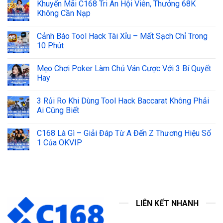
Khuyến Mãi C168 Tri Ân Hội Viên, Thưởng 68K
Không Cần Nạp
Cảnh Báo Tool Hack Tài Xỉu – Mất Sạch Chỉ Trong
10 Phút
Mẹo Chơi Poker Làm Chủ Ván Cược Với 3 Bí Quyết
Hay
3 Rủi Ro Khi Dùng Tool Hack Baccarat Không Phải
Ai Cũng Biết
C168 Là Gì – Giải Đáp Từ A Đến Z Thương Hiệu Số
1 Của OKVIP
LIÊN KẾT NHANH