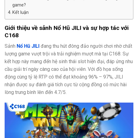
game?
Kết luận
Giới thiệu về sảnh Nổ Hũ JILI và sự hợp tác với
C168
Sảnh
Nổ Hũ JILI
đang thu hút đông đảo người chơi nhờ chất
lượng game vượt trội và trải nghiệm mượt mà tại C168. Sự
kết hợp này mang đến hệ sinh thái slot hiện đại, đáp ứng nhu
cầu giải trí ngày càng cao của hội viên. Với đồ họa sống
động cùng tỷ lệ RTP có thể đạt khoảng 96% – 97%, JILI
nhận được sự đánh giá tích cực từ cộng đồng có mức hài
lòng trung bình lên đến 4.7/5.