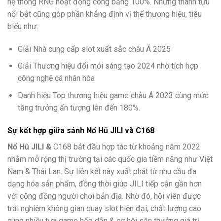
hệ thống RNG hoạt động công bằng 100%. Những thành tựu
nổi bật cũng góp phần khẳng định vị thế thương hiệu, tiêu
biểu như:
Giải Nhà cung cấp slot xuất sắc châu Á 2025
Giải Thương hiệu đổi mới sáng tạo 2024 nhờ tích hợp
công nghệ cá nhân hóa
Danh hiệu Top thương hiệu game châu Á 2023 cùng mức
tăng trưởng ấn tượng lên đến 180%.
Sự kết hợp giữa sảnh Nổ Hũ JILI và C168
Nổ Hũ JILI &
C168 bắt đầu hợp tác từ khoảng năm 2022
nhằm mở rộng thị trường tại các quốc gia tiềm năng như Việt
Nam & Thái Lan. Sự liên kết này xuất phát từ nhu cầu đa
dạng hóa sản phẩm, đồng thời giúp JILI tiếp cận gần hơn
với cộng đồng người chơi bản địa. Nhờ đó, hội viên được
trải nghiệm không gian quay slot hiện đại, chất lượng cao
cùng nhiều tựa game hấp dẫn & cơ hội săn thưởng giá trị.