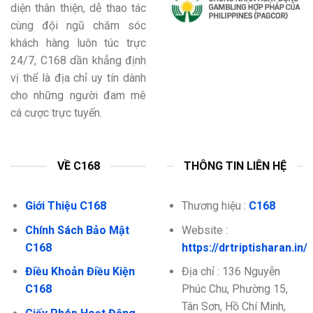
diện thân thiện, dễ thao tác
cùng đội ngũ chăm sóc
khách hàng luôn túc trực
24/7, C168 dần khẳng định
vị thế là địa chỉ uy tín dành
cho những người đam mê
cá cược trực tuyến.
VỀ C168
THÔNG TIN LIÊN HỆ
Giới Thiệu C168
Thương hiệu :
C168
Chính Sách Bảo Mật
Website :
C168
https://drtriptisharan.in/
Điều Khoản Điều Kiện
Địa chỉ : 136 Nguyễn
C168
Phúc Chu, Phường 15,
Tân Sơn, Hồ Chí Minh,