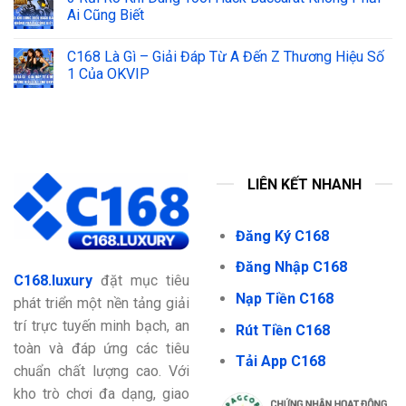
Ai Cũng Biết
C168 Là Gì – Giải Đáp Từ A Đến Z Thương Hiệu Số
1 Của OKVIP
LIÊN KẾT NHANH
Đăng Ký C168
Đăng Nhập C168
C168.luxury
đặt mục tiêu
Nạp Tiền C168
phát triển một nền tảng giải
trí trực tuyến minh bạch, an
Rút Tiền C168
toàn và đáp ứng các tiêu
Tải App C168
chuẩn chất lượng cao. Với
kho trò chơi đa dạng, giao