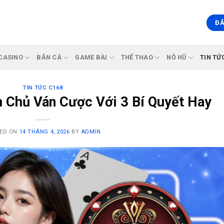
Đ
 CASINO
BẮN CÁ
GAME BÀI
THỂ THAO
NỖ HŨ
TIN TỨ
TIN TỨC C168
 Chủ Ván Cược Với 3 Bí Quyết Hay
ED ON
14 THÁNG 4, 2026
BY
ADMIN