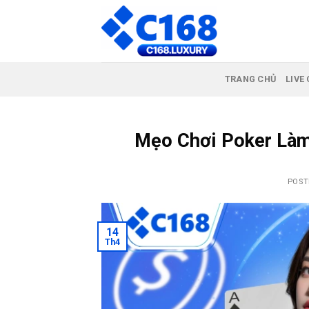
Skip
to
content
TRANG CHỦ
LIVE
Mẹo Chơi Poker Làm
POST
14
Th4