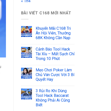
« Th4
BÀI VIẾT C168 MỚI NHẤT
Khuyến Mãi C168 Tri
Ân Hội Viên, Thưởng
68K Không Cần Nạp
Cảnh Báo Tool Hack
Tài Xỉu – Mất Sạch Chỉ
Trong 10 Phút
ụ
Mẹo Chơi Poker Làm
e
Chủ Ván Cược Với 3 Bí
Quyết Hay
3 Rủi Ro Khi Dùng
Tool Hack Baccarat
Không Phải Ai Cũng
Biết