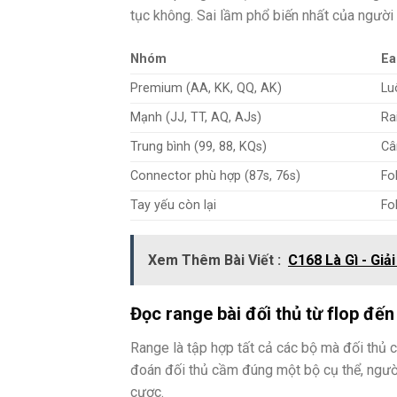
tục không. Sai lầm phổ biến nhất của ngườ
Nhóm
Ea
Premium (AA, KK, QQ, AK)
Lu
Mạnh (JJ, TT, AQ, AJs)
Ra
Trung bình (99, 88, KQs)
Câ
Connector phù hợp (87s, 76s)
Fo
Tay yếu còn lại
Fo
Xem Thêm Bài Viết :
C168 Là Gì - Gi
Đọc range bài đối thủ từ flop đến
Range là tập hợp tất cả các bộ mà đối thủ 
đoán đối thủ cầm đúng một bộ cụ thể, ngườ
cược.