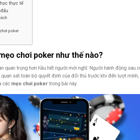
học thực tế
 đấu
cách
 chơi poker
 mẹo chơi poker như thế nào?
 bàn quan trọng hơn hầu hết người mới nghĩ. Người hành động sau 
hế quan sát toàn bộ quyết định của đối thủ trước khi đến lượt mình,
ủa các
mẹo chơi poker
trong bài này.