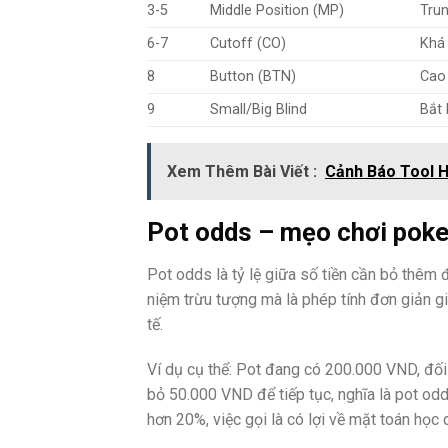
3-5
Middle Position (MP)
Trun
6-7
Cutoff (CO)
Khá
8
Button (BTN)
Cao
9
Small/Big Blind
Bắt
Xem Thêm Bài Viết :
Cảnh Báo Tool H
Pot odds – mẹo chơi poker
Pot odds là tỷ lệ giữa số tiền cần bỏ thêm 
niệm trừu tượng mà là phép tính đơn giản gi
tế.
Ví dụ cụ thể: Pot đang có 200.000 VND, đố
bỏ 50.000 VND để tiếp tục, nghĩa là pot od
hơn 20%, việc gọi là có lợi về mặt toán học