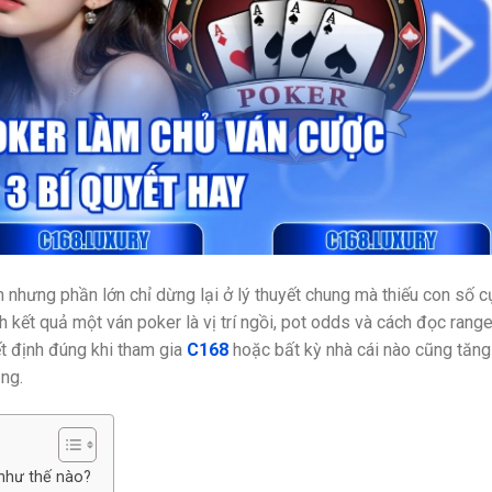
 nhưng phần lớn chỉ dừng lại ở lý thuyết chung mà thiếu con số c
h kết quả một ván poker là vị trí ngồi, pot odds và cách đọc rang
ết định đúng khi tham gia
C168
hoặc bất kỳ nhà cái nào cũng tăng
ng.
 như thế nào?