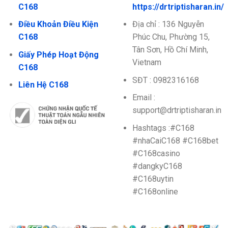
C168
https://drtriptisharan.in/
Điều Khoản Điều Kiện
Địa chỉ : 136 Nguyễn
C168
Phúc Chu, Phường 15,
Tân Sơn, Hồ Chí Minh,
Giấy Phép Hoạt Động
Vietnam
C168
SĐT : 0982316168
Liên Hệ C168
Email :
support@drtriptisharan.in
Hashtags :#C168
#nhaCaiC168 #C168bet
#C168casino
#dangkyC168
#C168uytin
#C168online