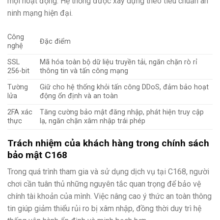
mọi hoạt động. Hệ thống được xây dựng theo tiêu chuẩn an
ninh mạng hiện đại.
Công
Đặc điểm
nghệ
SSL
Mã hóa toàn bộ dữ liệu truyền tải, ngăn chặn rò rỉ
256-bit
thông tin và tấn công mạng
Tường
Giữ cho hệ thống khỏi tấn công DDoS, đảm bảo hoạt
lửa
động ổn định và an toàn
2FA xác
Tăng cường bảo mật đăng nhập, phát hiện truy cập
thực
lạ, ngăn chặn xâm nhập trái phép
Trách nhiệm của khách hàng trong chính sách
bảo mật C168
Trong quá trình tham gia và sử dụng dịch vụ tại C168, người
chơi cần tuân thủ những nguyên tắc quan trọng để bảo vệ
chính tài khoản của mình. Việc nâng cao ý thức an toàn thông
tin giúp giảm thiểu rủi ro bị xâm nhập, đồng thời duy trì hệ